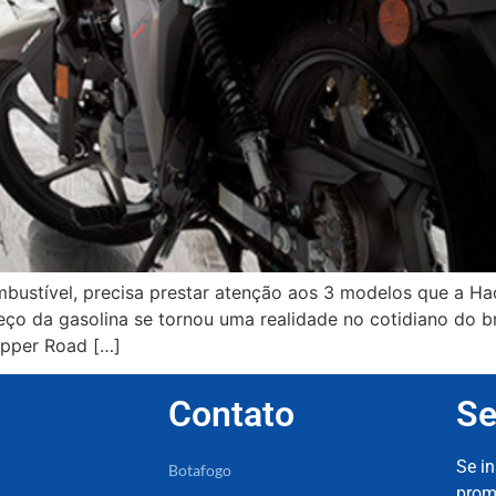
stível, precisa prestar atenção aos 3 modelos que a Hao
eço da gasolina se tornou uma realidade no cotidiano do b
opper Road […]
Contato
Se
Se i
Botafogo
prom