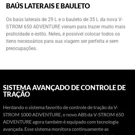
BAÚS LATERAIS E BAULETO
Os baús laterais de 29 L e o bauleto de 35 L da nova V-
STROM 650 ADVENTURE vieram para trazer muito mais
praticidade e estilo. Neles, é possível colocar todos os
itens necessários para sua viagem ser perfeita e sem
preocupações.
SISTEMA AVANÇADO DE CONTROLE DE
TRAÇÃO
Herdando o sistema favorito de controle de tração da V-
STROM 1000 ADVENTURE, o novo ABS da V-STROM 650
ADVENTURE agora também é equipado com tecnologia
avançada. Esse sistema monitora continuamente as