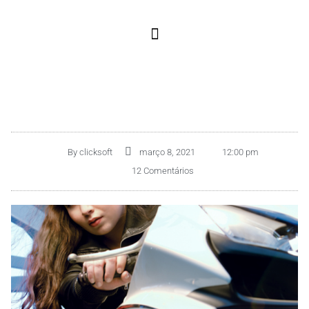
By
clicksoft
março 8, 2021
12:00 pm
12 Comentários