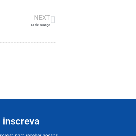
NEXT
13 de março
 inscreva
nscreva para receber nossas