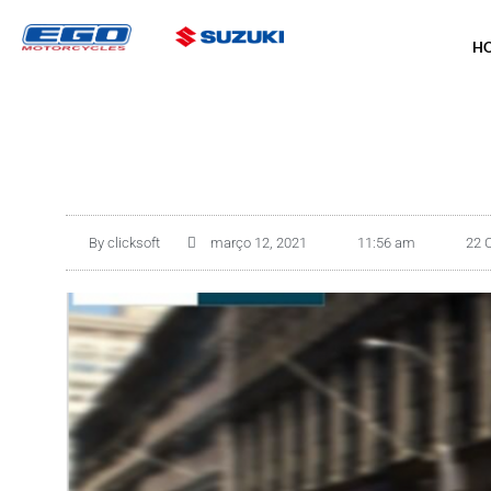
H
By
clicksoft
março 12, 2021
11:56 am
22 