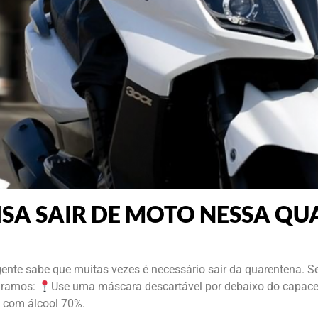
ISA SAIR DE MOTO NESSA Q
te sabe que muitas vezes é necessário sair da quarentena. Se 
paramos:
Use uma máscara descartável por debaixo do capace
s com álcool 70%.