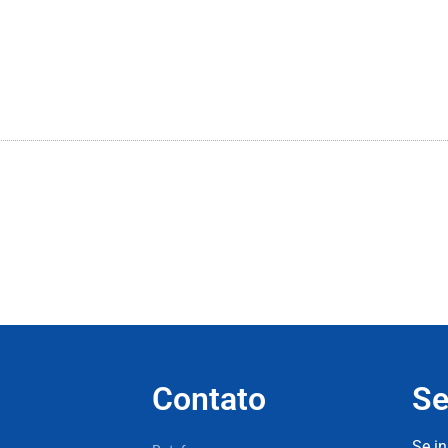
Contato
Se
Se i