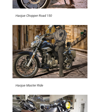
Haojue Chopper Road 150
Haojue Master Ride