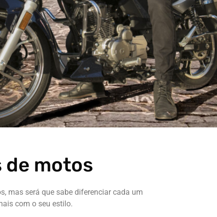
s de motos
tos, mas será que sabe diferenciar cada um
ais com o seu estilo.