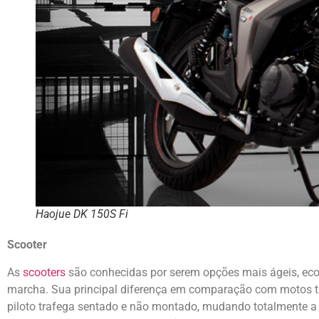
Haojue DK 150S Fi
Scooter
As
scooters
são conhecidas por serem opções mais ágeis, econ
marcha. Sua principal diferença em comparação com motos tra
piloto trafega sentado e não montado, mudando totalmente a f